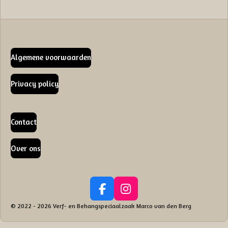
Algemene voorwaarden
Privacy policy
Contact
Over ons
F
I
a
n
© 2022 - 2026 Verf- en Behangspeciaalzaak Marco van den Berg
c
s
e
t