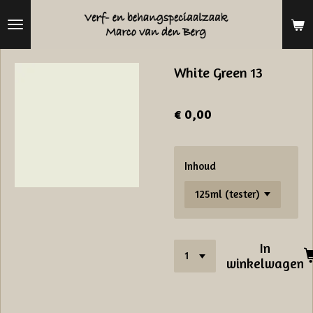
Ga
direct
naar
White Green 13
de
hoofdinhoud
€ 0,00
Inhoud
In
winkelwagen