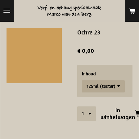
Ga
direct
naar
Ochre 23
de
hoofdinhoud
€ 0,00
Inhoud
In
winkelwagen