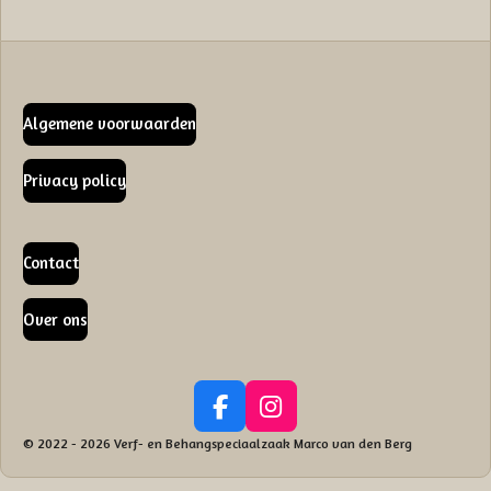
Algemene voorwaarden
Privacy policy
Contact
Over ons
F
I
a
n
© 2022 - 2026 Verf- en Behangspeciaalzaak Marco van den Berg
c
s
e
t