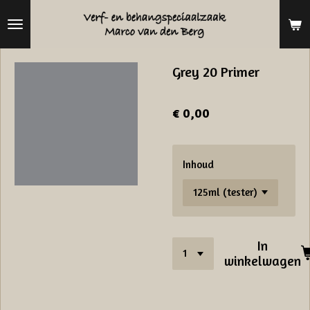
Ga
direct
naar
Grey 20 Primer
de
hoofdinhoud
€ 0,00
Inhoud
In
winkelwagen