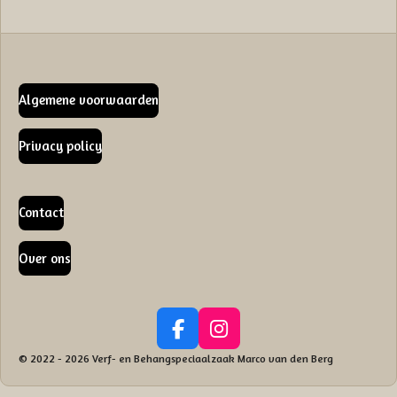
Algemene voorwaarden
Privacy policy
Contact
Over ons
F
I
a
n
© 2022 - 2026 Verf- en Behangspeciaalzaak Marco van den Berg
c
s
e
t