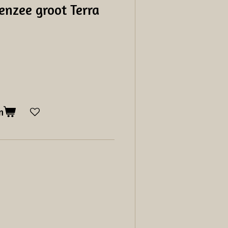
nzee groot Terra
n