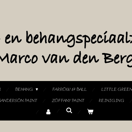
N
BEHANG
FARROW & BALL
LITTLE GREE
SANDERSON PAINT
ZOFFANY PAINT
REINIGING