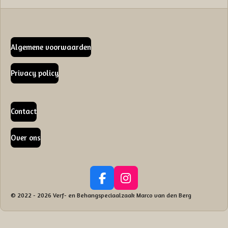
Algemene voorwaarden
Privacy policy
Contact
Over ons
F
I
a
n
© 2022 - 2026 Verf- en Behangspeciaalzaak Marco van den Berg
c
s
e
t
b
a