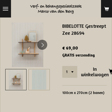
Ga
direct
naar
BIBELOTTE Gestreept
de
Zee 28694
hoofdinhoud
€ 69,00
GRATIS verzending
In
winkelwagen
100cm x 270cm (2 banen)