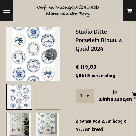
Ga
direct
naar
Studio Ditte
de
Porselein Blauw &
hoofdinhoud
Goud 2024
€ 119,00
GRATIS verzending
In
winkelwagen
2 banen van 2,8m hoog x
48,5cm breed