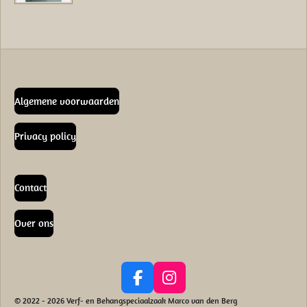
Algemene voorwaarden
Privacy policy
Contact
Over ons
F
I
a
n
© 2022 - 2026 Verf- en Behangspeciaalzaak Marco van den Berg