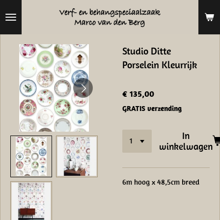
Ga
direct
naar
Studio Ditte
de
Porselein Kleurrijk
hoofdinhoud
€ 135,00
GRATIS verzending
In
winkelwagen
6m hoog x 48,5cm breed