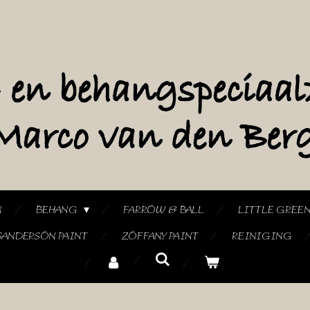
N
BEHANG
FARROW & BALL
LITTLE GREE
SANDERSON PAINT
ZOFFANY PAINT
REINIGING