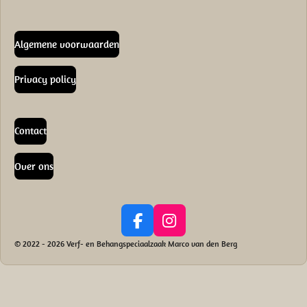
Algemene voorwaarden
Privacy policy
Contact
Over ons
F
I
a
n
© 2022 - 2026 Verf- en Behangspeciaalzaak Marco van den Berg
c
s
e
t
b
a
o
g