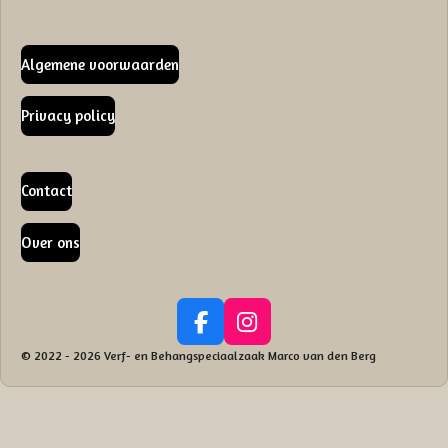
Algemene voorwaarden
Privacy policy
Contact
Over ons
F
I
a
n
© 2022 - 2026 Verf- en Behangspeciaalzaak Marco van den Berg
c
s
e
t
b
a
o
g