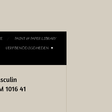
NE
PAINT & PAPER LIBRARY
VERFBENODIGDHEDEN
asculin
M 1016 41