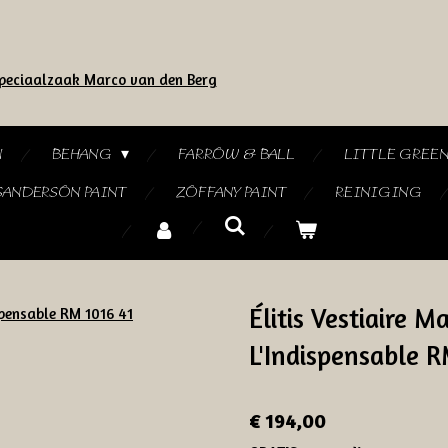
N
BEHANG
FARROW & BALL
LITTLE GREE
SANDERSON PAINT
ZOFFANY PAINT
REINIGING
Élitis Vestiaire M
L'Indispensable R
€ 194,00