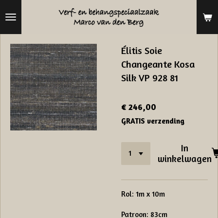
Ga
direct
naar
Élitis Soie
de
Changeante Kosa
hoofdinhoud
Silk VP 928 81
€ 246,00
GRATIS verzending
In
winkelwagen
Rol: 1m x 10m
Patroon: 83cm