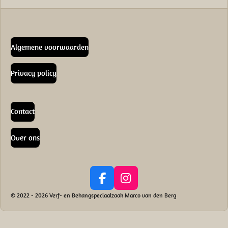
Algemene voorwaarden
Privacy policy
Contact
Over ons
F
I
a
n
© 2022 - 2026 Verf- en Behangspeciaalzaak Marco van den Berg
c
s
e
t
b
a