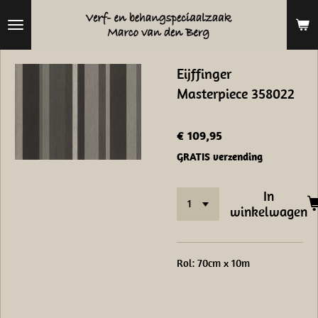
Ga
direct
naar
Eijffinger
de
Masterpiece 358022
hoofdinhoud
€ 109,95
GRATIS verzending
In
winkelwagen
Rol: 70cm x 10m