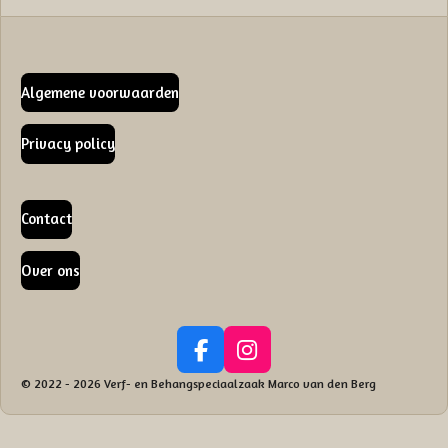
Algemene voorwaarden
Privacy policy
Contact
Over ons
F
I
a
n
© 2022 - 2026 Verf- en Behangspeciaalzaak Marco van den Berg
c
s
e
t
b
a