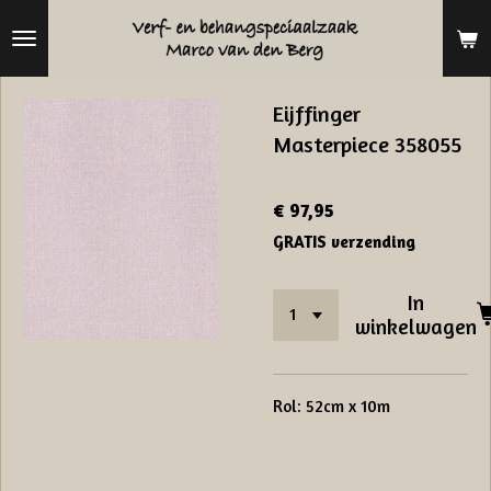
Ga
direct
naar
Eijffinger
de
Masterpiece 358055
hoofdinhoud
€ 97,95
GRATIS verzending
In
winkelwagen
Rol: 52cm x 10m