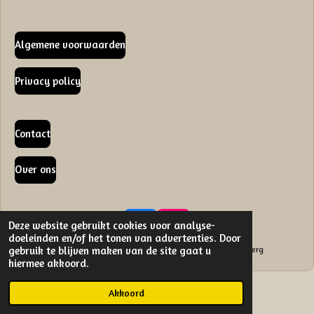
Algemene voorwaarden
Privacy policy
Contact
Over ons
Deze website gebruikt cookies voor analyse-
F
I
doeleinden en/of het tonen van advertenties. Door
a
n
gebruik te blijven maken van de site gaat u
© 2022 - 2026 Verf- en Behangspeciaalzaak Marco van den Berg
c
s
hiermee akkoord.
e
t
b
a
Akkoord
o
g