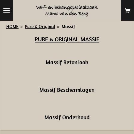
Ga
direct
naar
HOME
»
Pure & Original
»
Massif
de
PURE & ORIGINAL MASSIF
hoofdinhoud
Massif Betonlook
Massif Beschermlagen
Massif Onderhoud