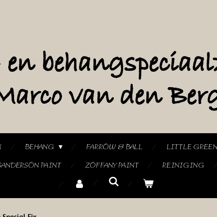
N
BEHANG
FARROW & BALL
LITTLE GREE
SANDERSON PAINT
ZOFFANY PAINT
REINIGING
 Special Fix