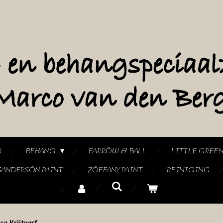
N
BEHANG
FARROW & BALL
LITTLE GREE
SANDERSON PAINT
ZOFFANY PAINT
REINIGING
co Krijtverf